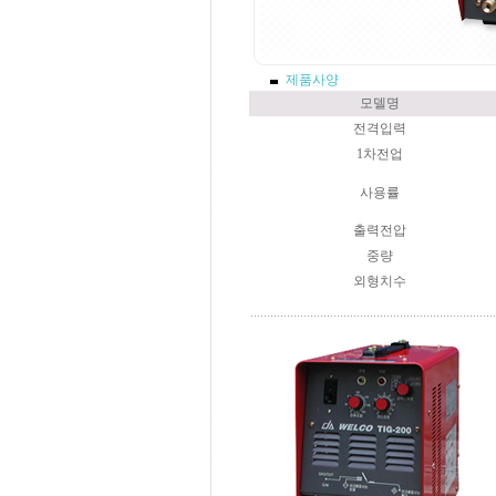
제품사양
모델명
전격입력
1차전업
사용률
출력전압
중량
외형치수