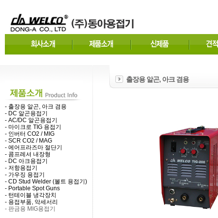
출장용 알곤, 아크 겸용
- 출장용 알곤, 아크 겸용
- DC 알곤용접기
- AC/DC 알곤용접기
- 마이크로 TIG 용접기
- 인버터 CO2 / MIG
- SCR CO2 / MAG
- 에어프라즈마 절단기
- 콤프레셔 내장형
- DC 아크용접기
- 저항용접기
- 가우징 용접기
- CD Stud Welder (볼트 용접기)
- Portable Spot Guns
- 턴테이블 냉각장치
- 용접부품, 악세서리
- 판금용 MIG용접기